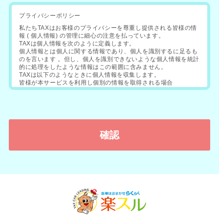
プライバシーポリシー
私たちTAXはお客様のプライバシーを尊重し提供される皆様の情
報 ( 個人情報) の管理に細心の注意を払っています。
TAXは個人情報を次のように定義します。
個人情報とは個人に関する情報であり、個人を識別するに足るも
のを言います 。但し、個人を識別できないような個人情報を統計
的に処理をしたような情報はこの範囲に含みません。
TAXは以下のようなときに個人情報を収集します。
皆様が本サービスを利用し個別の情報を取得される場合
皆様にアンケートなどにご回答いただく場合
皆様にキャンペーンなどにご応募をいただく場合
TAXは以下の場合に個人情報を利用し､これ以外で利用する場
合、皆様からの同意を個別に得るものとします。
お問合せに対する情報の提供などサービスを円滑に行うため
本サービスに関するアンケートなど ご意見や利用状況を把握す
るため
皆様へのプレゼント お礼などをお送りするため
TAXは次の場合を除いて事前に皆様の承諾なく個人情報を開示･
漏洩いたしません。（但し委託先は除きます）
第三者に不利益を及ぼすとTAXが判断した上で、その第三者また
は警察に開示する場合
裁判所・検察庁・警察・弁護士会・消費者センターまたはこれら
に準ずる権限を持つ機関から皆様の個人情報について開示を求め
られた場合
TAXの権利や財産を保護する目的で個人情報を開示する必要が生
じた場合