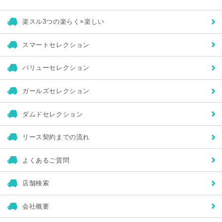
※協力企業または協力企業になりうる企業やその他の第三者に
TAXのサービスを説明する際、またその他の合法的な目的のた
め、統計情報を開示する場合がありますがこの統計情報には、個
楽スル3つの楽らく×楽しい
人を識別できるような情報は含まれないものとします。
個人情報に関する問い合わせ先
〒178-0063 東京都練馬区東大泉2-5-15
スマートセレクション
株式会社タックス本部
バリューセレクション
ガールズセレクション
ダムドセレクション
リース契約までの流れ
よくあるご質問
店舗検索
会社概要