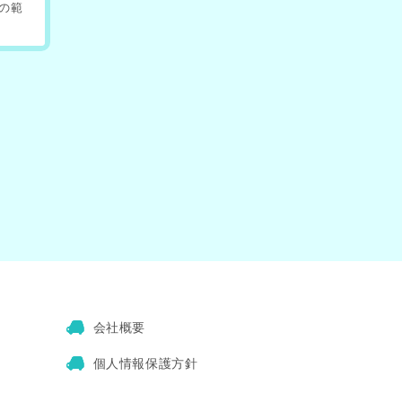
の範
同意
せ
する
を持
を説
ます
会社概要
。
個人情報保護方針