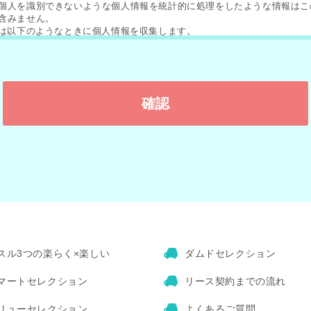
個人を識別できないような個人情報を統計的に処理をしたような情報はこ
含みません。
Xは以下のようなときに個人情報を収集します。
が本サービスを利用し個別の情報を取得される場合
にアンケートなどにご回答いただく場合
にキャンペーンなどにご応募をいただく場合
Xは以下の場合に個人情報を利用し､これ以外で利用する場合、皆様からの
別に得るものとします。
合せに対する情報の提供などサービスを円滑に行うため
ービスに関するアンケートなど ご意見や利用状況を把握するため
へのプレゼント お礼などをお送りするため
Xは次の場合を除いて事前に皆様の承諾なく個人情報を開示･漏洩いたしま
（但し委託先は除きます）
者に不利益を及ぼすとTAXが判断した上で、その第三者または警察に開示
所・検察庁・警察・弁護士会・消費者センターまたはこれらに準ずる権限
関から皆様の個人情報について開示を求められた場合
Xの権利や財産を保護する目的で個人情報を開示する必要が生じた場合
力企業または協力企業になりうる企業やその他の第三者にTAXのサービス
る際、またその他の合法的な目的のため、統計情報を開示する場合があり
スル3つの楽らく×楽しい
ダムドセレクション
の統計情報には、個人を識別できるような情報は含まれないものとします
情報に関する問い合わせ先
8-0063 東京都練馬区東大泉2-5-15
マートセレクション
リース契約までの流れ
会社タックス本部
リューセレクション
よくあるご質問