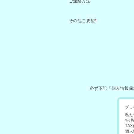
ご連絡方法
その他ご要望
*
必ず下記「個人情報保
プラ
私た
管理
TA
個人