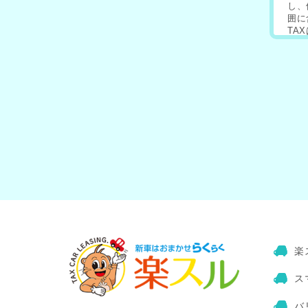
し、
囲に
TA
皆様
皆様
皆様
TA
を個
お問
本サ
皆様
TA
ん。
第三
場合
裁判
つ機
TA
※協
明す
楽
がこ
個人
〒17
ス
株式
バ