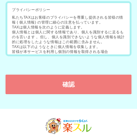
プライバシーポリシー
私たちTAXはお客様のプライバシーを尊重し提供される皆様の情
報 ( 個人情報) の管理に細心の注意を払っています。
TAXは個人情報を次のように定義します。
個人情報とは個人に関する情報であり、個人を識別するに足るも
のを言います 。但し、個人を識別できないような個人情報を統計
的に処理をしたような情報はこの範囲に含みません。
TAXは以下のようなときに個人情報を収集します。
皆様が本サービスを利用し個別の情報を取得される場合
皆様にアンケートなどにご回答いただく場合
皆様にキャンペーンなどにご応募をいただく場合
TAXは以下の場合に個人情報を利用し､これ以外で利用する場
合、皆様からの同意を個別に得るものとします。
お問合せに対する情報の提供などサービスを円滑に行うため
本サービスに関するアンケートなど ご意見や利用状況を把握す
るため
皆様へのプレゼント お礼などをお送りするため
TAXは次の場合を除いて事前に皆様の承諾なく個人情報を開示･
漏洩いたしません。（但し委託先は除きます）
第三者に不利益を及ぼすとTAXが判断した上で、その第三者また
は警察に開示する場合
裁判所・検察庁・警察・弁護士会・消費者センターまたはこれら
に準ずる権限を持つ機関から皆様の個人情報について開示を求め
られた場合
TAXの権利や財産を保護する目的で個人情報を開示する必要が生
じた場合