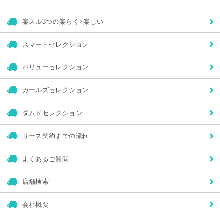
※協力企業または協力企業になりうる企業やその他の第三者に
TAXのサービスを説明する際、またその他の合法的な目的のた
め、統計情報を開示する場合がありますがこの統計情報には、個
楽スル3つの楽らく×楽しい
人を識別できるような情報は含まれないものとします。
個人情報に関する問い合わせ先
〒178-0063 東京都練馬区東大泉2-5-15
スマートセレクション
株式会社タックス本部
バリューセレクション
ガールズセレクション
ダムドセレクション
リース契約までの流れ
よくあるご質問
店舗検索
会社概要