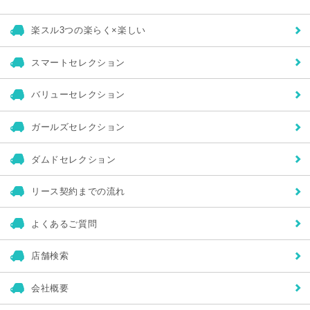
※協力企業または協力企業になりうる企業やその他の第三者に
TAXのサービスを説明する際、またその他の合法的な目的のた
め、統計情報を開示する場合がありますがこの統計情報には、個
楽スル3つの楽らく×楽しい
人を識別できるような情報は含まれないものとします。
個人情報に関する問い合わせ先
〒178-0063 東京都練馬区東大泉2-5-15
スマートセレクション
株式会社タックス本部
バリューセレクション
ガールズセレクション
ダムドセレクション
リース契約までの流れ
よくあるご質問
店舗検索
会社概要