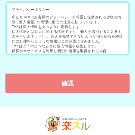
プライバシーポリシー
私たちTAXはお客様のプライバシーを尊重し提供される皆様の情
報 ( 個人情報) の管理に細心の注意を払っています。
TAXは個人情報を次のように定義します。
個人情報とは個人に関する情報であり、個人を識別するに足るも
のを言います 。但し、個人を識別できないような個人情報を統計
的に処理をしたような情報はこの範囲に含みません。
TAXは以下のようなときに個人情報を収集します。
皆様が本サービスを利用し個別の情報を取得される場合
皆様にアンケートなどにご回答いただく場合
皆様にキャンペーンなどにご応募をいただく場合
TAXは以下の場合に個人情報を利用し､これ以外で利用する場
合、皆様からの同意を個別に得るものとします。
お問合せに対する情報の提供などサービスを円滑に行うため
本サービスに関するアンケートなど ご意見や利用状況を把握す
るため
皆様へのプレゼント お礼などをお送りするため
TAXは次の場合を除いて事前に皆様の承諾なく個人情報を開示･
漏洩いたしません。（但し委託先は除きます）
第三者に不利益を及ぼすとTAXが判断した上で、その第三者また
は警察に開示する場合
裁判所・検察庁・警察・弁護士会・消費者センターまたはこれら
に準ずる権限を持つ機関から皆様の個人情報について開示を求め
られた場合
TAXの権利や財産を保護する目的で個人情報を開示する必要が生
じた場合